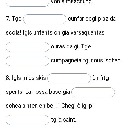
von a maschung.
7. Tge
cunfar segl plaz da
scola! Igls unfants on gia varsaquantas
ouras da gi. Tge
cumpagneia tgi nous ischan.
8. Igls mies skis
èn fitg
sperts. La nossa baselgia
schea ainten en bel li. Chegl è igl pi
tg'ia saint.