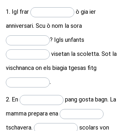
1. Igl frar
ò gia ier
anniversari. Scu ò nom la sora
?
Igls unfants
visetan la scoletta. Sot la
vischnanca on els biagia tgesas fitg
.
2. En
pang gosta bagn. La
mamma prepara ena
tschavera.
scolars von