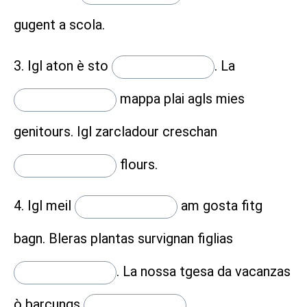
gugent a scola.
3. Igl aton è sto
.
La
mappa plai agls mies
genitours. Igl zarcladour creschan
flours.
4. Igl meil
am gosta fitg
bagn. Bleras plantas survignan figlias
.
La nossa tgesa da vacanzas
ò barcungs
.