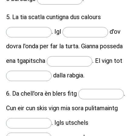
5. La tia scatla cuntigna dus calours
.
Igl
d'ov
dovra l'onda per far la turta. Gianna posseda
ena tgapitscha
.
El vign tot
dalla rabgia.
6. Da chell'ora èn blers fitg
.
Cun eir cun skis vign mia sora pulitamaintg
.
Igls utschels