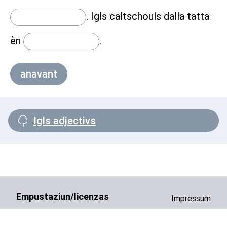
.
Igls caltschouls dalla tatta
èn
.
anavant
Igls adjectivs
Empustaziun/licenzas
Impressum
App/Login
Contact
Pressa