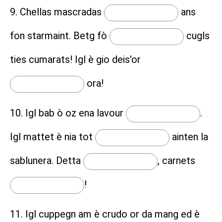
9. Chellas mascradas
ans
fon starmaint. Betg fò
cugls
ties cumarats! Igl è gio deis'or
ora!
10. Igl bab ò oz ena lavour
.
Igl mattet è nia tot
ainten la
sablunera. Detta
,
carnets
!
11. Igl cuppegn am è crudo or da mang ed è