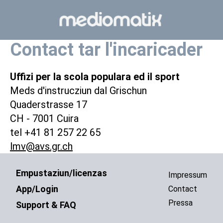
Contact tar l'incaricader
Uffizi per la scola populara ed il sport
Meds d'instrucziun dal Grischun
Quaderstrasse 17
CH - 7001 Cuira
tel +41 81 257 22 65
lmv@avs.gr.ch
Empustaziun/licenzas
Impressum
App/Login
Contact
Pressa
Support & FAQ