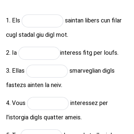
1. Els
saintan libers cun filar
placeholder
cugl stadal giu digl mot.
2. Ia
interess
fitg per loufs.
placeholder
3. Ellas
smarveglian digls
placeholder
fastezs ainten la neiv.
4. Vous
interessez per
placeholder
l'istorgia digls quatter ameis.