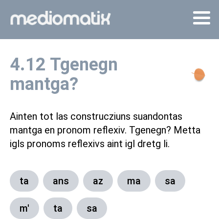
4.12 Tgenegn
mantga?
Ainten tot las construcziuns suandontas
mantga en pronom reflexiv. Tgenegn? Metta
igls pronoms reflexivs aint igl dretg li.
ta
ans
az
ma
sa
m'
ta
sa