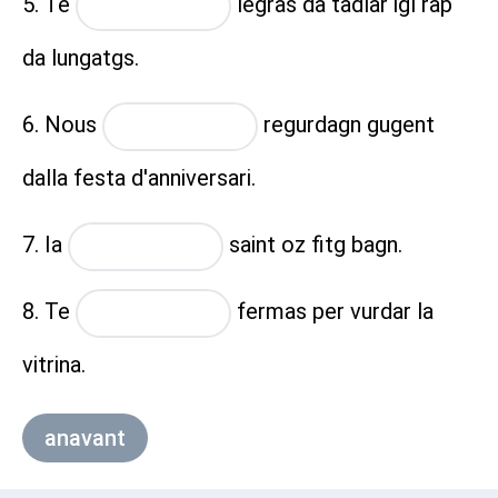
5. Te
legras da tadlar igl rap
placeholder
da lungatgs.
6. Nous
regurdagn gugent
placeholder
dalla festa d'anniversari.
7. Ia
saint oz fitg bagn.
placeholder
8. Te
fermas per vurdar la
placeholder
vitrina.
anavant