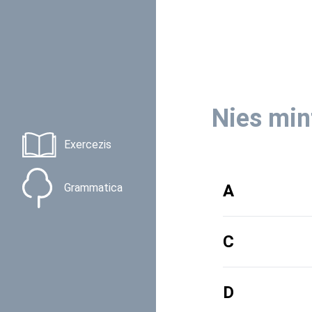
Nies min
Exercezis
A
Grammatica
Sligiaziun
C
Sligiaziun
D
tudestg