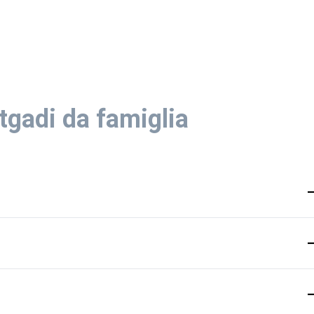
tgadi da famiglia
franzos
talian
engles
sursilvan