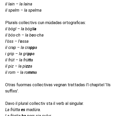
il lain – la laina
il spelm – la spelma
Plurals collectivs cun müdadas ortograficas:
il bögl – la bögl
ia
il bös-ch – la b
o
s-cha
l'öss – l'
o
ssa
il crap – la cra
pp
a
i grip – la gri
pp
a
il früt – la frü
tt
a
il piz – la pi
zz
a
il rom
–
la ro
mm
a
Otras fuormas collectivas vegnan trattadas i'l chapitel 'Ils
suffixs'.
Davo il plural collectiv sta il verb al singular.
La frütta
es
madüra.
La föglia
ha
pers sia culur.