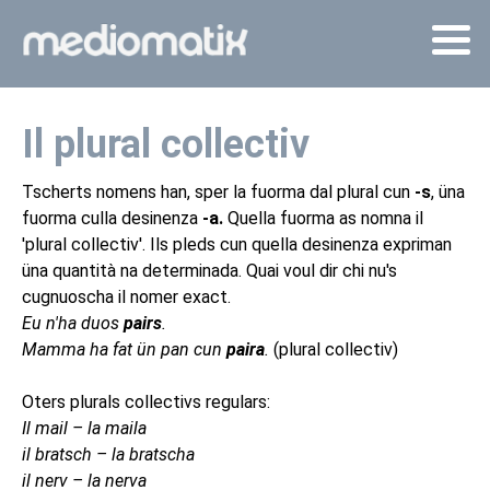
Il plural collectiv
Tscherts nomens han, sper la fuorma dal plural cun
-s
, üna
fuorma culla desinenza
-a.
Quella fuorma as nomna il
'plural collectiv'. Ils pleds cun quella desinenza expriman
üna quantità na determinada.
Quai voul dir chi nu's
cugnuoscha il nomer exact.
Eu n'ha duos
pairs
.
M
amma ha fat ün pan cun
paira
.
(plural collectiv)
Oters plurals collectivs regulars:
Il mail – la maila
il bratsch – la bratscha
il nerv – la nerva