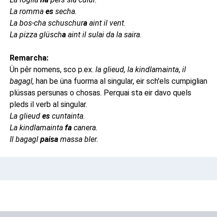
La romma
es
secha.
La bos-cha schuschur
a
aint il vent.
La pizza glüsch
a
aint il sulai da la saira.
Remarcha:
Ün pêr nomens, sco p.ex.
la glieud, la kindlamainta
,
il
bagagl,
han be üna fuorma al singular, eir sch'els cumpiglian
plüssas persunas o chosas. Perquai sta eir davo quels
pleds il verb al singular.
La glieud
es
cuntainta.
La kindlamainta
fa
canera.
Il bagagl
paisa
massa bler.