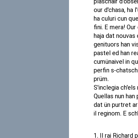
plaschair d'obser
our d'chasa, ha l
ha culuri cun qu
fini. E mera! Ou
haja dat nouvas c
genituors han vi
pastel ed han rea
cumünaivel in qu
perfin s-chatsch
prüm.
S'inclegia ch'els 
Quellas nun han p
dat ün purtret ar
il reginom. E sch
1. Il rai Richard