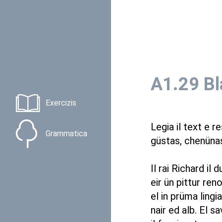
A1.29 Bl
Exercizis
Legia il text e 
Grammatica
güstas, chenüna
Il rai Richard il
eir ün pittur ren
el in prüma lingi
nair ed alb. El sa