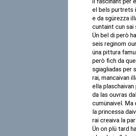
il fascinant per 
el bels purtrets
e da sgürezza ill
cuntaint cun sai
Ün bel di però ha 
seis reginom oura
üna pittura famu
però fich da quel
sgiagliadas per s
rai, mancaivan il
ella plaschaivan 
da las ouvras dal
cumünaivel. Ma c
la princessa daiva
rai creaiva la par
Ün on plü tard han