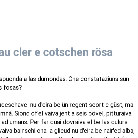
au cler e cotschen rösa
respuonda a las dumondas. Che constataziuns sun
s fosas?
 dudeschavel nu d'eira be ün regent scort e güst, ma
omnà. Siond ch'el vaiva jent a seis pövel, pitturaiva
a ad umans. Per far quai dovraiva el be las culurs
vaiva bainschi cha la glieud nu d'eira be nair'ed alba,