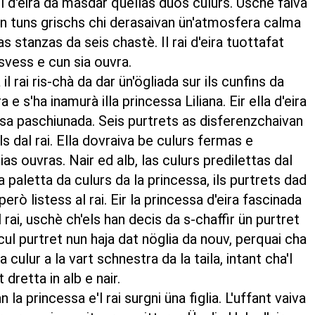
el d'eira da masdar quellas duos culurs. Uschè faiva
 in tuns grischs chi derasaivan ün'atmosfera calma
as stanzas da seis chastè. Il rai d'eira tuottafat
 svess e cun sia ouvra.
il rai ris-chà da dar ün'ögliada sur ils cunfins da
 e s'ha inamurà illa princessa Liliana. Eir ella d'eira
sa paschiunada. Seis purtrets as disferenzchaivan
s dal rai. Ella dovraiva be culurs fermas e
ias ouvras. Nair ed alb, las culurs predilettas dal
la paletta da culurs da la princessa, ils purtrets dad
però listess al rai. Eir la princessa d'eira fascinada
 rai, uschè ch'els han decis da s-chaffir ün purtret
ul purtret nun haja dat nöglia da nouv, perquai cha
 culur a la vart schnestra da la taila, intant cha'l
t dretta in alb e nair.
 la princessa e'l rai surgni üna figlia. L'uffant vaiva