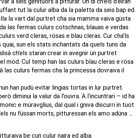
var a seis genituors a pitturar. Ün di ch'els d'eiran
'uffant tut la culur alba da la paletta da seis bap ed
ella la vart dal purtret cha sia mamma vaiva güsta
r da las fermas culurs cotschnas, blauas e verdas
ulurs verd cleras, rösas e blau cleras. Cur cha'ls
s quai, sun els stats inchantats da quels tuns da
lisà ch'els staran crear in avegnir ün purtret
el möd. Cul temp han las culurs blau cleras e rösa
à las culurs fermas cha la princessa dovraiva il
nun han pudü evitar lingias tortas in lur purtret.
erò diminui la valur da l'ouvra. A l'incuntrari – id ha
monic e müravglius, dal qual i gniva discurri in tuot
’els nu füssan morts, pitturessan els amo adüna ...
 pitturaiva be cun culur naira ed alba.