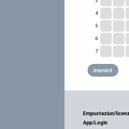
inavant
Empustaziun/licen
App/Login