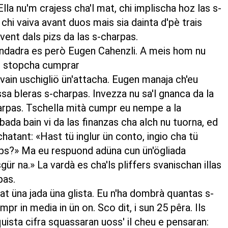
lla nu'm crajess cha'l mat, chi implischa hoz las s-
chi vaiva avant duos mais sia dainta d'pè trais
vent dals pizs da las s-charpas.
ndadra es però Eugen Cahenzli. A meis hom nu
eu stopcha cumprar
rvain uschigliö ün'attacha. Eugen manaja ch'eu
a bleras s-charpas. Invezza nu sa'l gnanca da la
arpas. Tschella mità cumpr eu nempe a la
ada bain vi da las finanzas cha alch nu tuorna, ed
atant: «Hast tü inglur ün conto, ingio cha tü
aps?» Ma eu respuond adüna cun ün'ögliada
gür na.» La vardà es cha'ls pliffers svanischan illas
pas.
fat üna jada üna glista. Eu n'ha dombrà quantas s-
pr in media in ün on. Sco dit, i sun 25 pêra. Ils
quista cifra squassaran uoss' il cheu e pensaran: