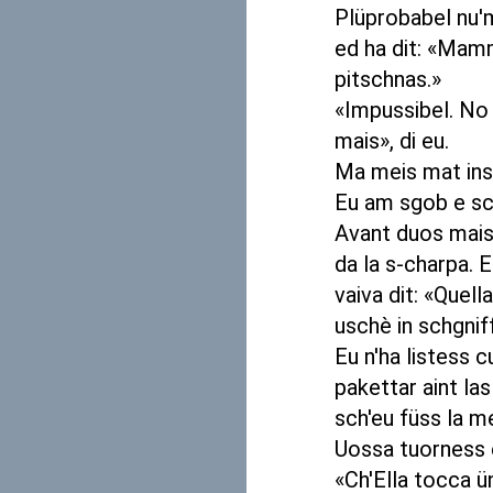
Plüprobabel nu'm
ed ha dit: «Mam
pitschnas.»
«Impussibel. No 
mais», di eu.
Ma meis mat insi
Eu am sgob e sc
Avant duos mais 
da la s-charpa. 
vaiva dit: «Quel
uschè in schgnif
Eu n'ha listess 
pakettar aint la
sch'eu füss la m
Uossa tuorness e
«Ch'Ella tocca ü