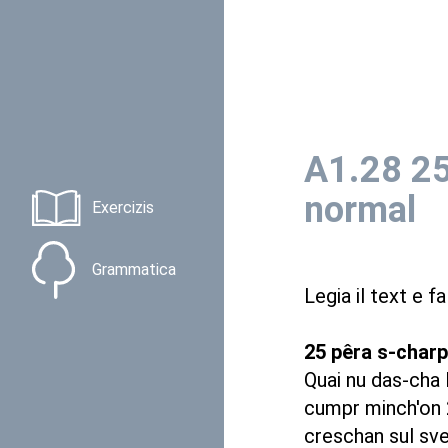
A1.28 25
normal
Exercizis
Grammatica
Legia il text e f
25 pêra s-charp
Quai nu das-cha 
cumpr minch'on 2
creschan sul sv