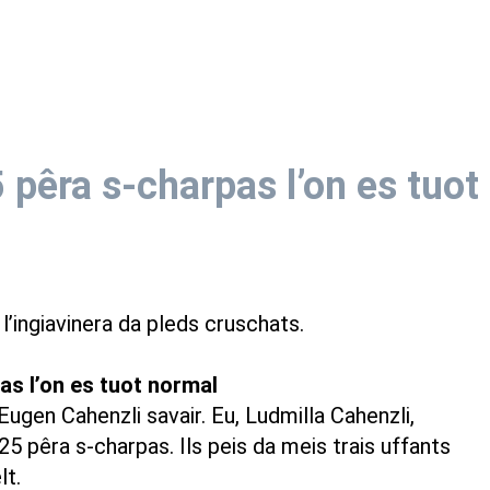
 pêra s-charpas l’on es tuot
a l’ingiavinera da pleds cruschats.
as l’on es tuot normal
Eugen Cahenzli savair. Eu, Ludmilla Cahenzli,
5 pêra s-charpas. Ils peis da meis trais uffants
elt.