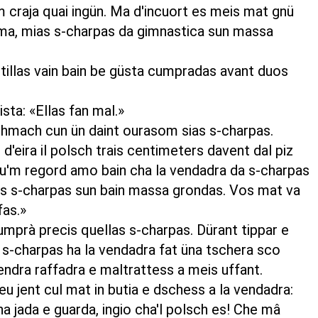
 craja quai ingün. Ma d'incuort es meis mat gnü
ma, mias s-charpas da gimnastica sun massa
tillas vain bain be güsta cumpradas avant duos
sta: «Ellas fan mal.»
hmach cun ün daint ourasom sias s-charpas.
d'eira il polsch trais centimeters davent dal piz
Eu'm regord amo bain cha la vendadra da s-charpas
las s-charpas sun bain massa grondas. Vos mat va
fas.»
cumprà precis quellas s-charpas. Dürant tippar e
s s-charpas ha la vendadra fat üna tschera sco
endra raffadra e maltrattess a meis uffant.
u jent cul mat in butia e dschess a la vendadra:
na jada e guarda, ingio cha'l polsch es! Che mâ