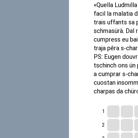
«Quella Ludmilla
facil la malati
trais uffants sa
schmasürà. Dal r
cumpress eu bai
traja pêra s-char
PS: Eugen douvr
tschinch ons ün 
a cumprar s-char
cuostan insomma
charpas da chür