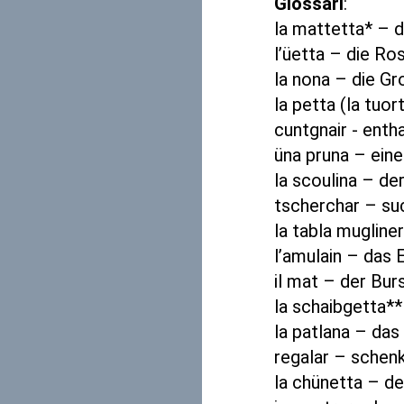
Glossari
:
la mattetta* – 
l’üetta – die Ro
la nona – die G
la petta (la tuo
cuntgnair - enth
üna pruna – eine
la scoulina – de
tscherchar – s
la tabla mugline
l’amulain – das 
il mat – der Bu
la schaibgetta*
la patlana – da
regalar – sche
la chünetta – d