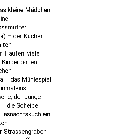
das kleine Mädchen
sine
rossmutter
rta) – der Kuchen
alten
n Haufen, viele
r Kindergarten
uchen
ra – das Mühlespiel
Einmaleins
rsche, der Junge
* – die Scheibe
s Fasnachtsküchlein
nken
er Strassengraben