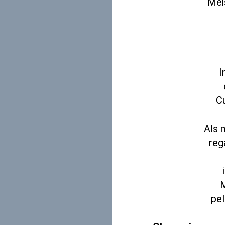
Mei
I
Cu
Als 
reg
M
pel