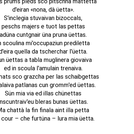
s prüms pleds sco pitschna mattetta
d'eiran «nona, dà üetta».
S'inclegia stuvaivan bizoccals,
peschs majers e tuot las pettas
adüna cuntgnair üna pruna üettas.
n scoulina mi'occupaziun prediletta
d'eira quella da tscherchar l'üetta.
n üettas a tabla muglinera giovaiva
ed in scoula l'amulain trenaiva.
mats sco grazcha per las schaibgettas
alaiva patlanas cun gromm'ed üettas.
Sün mia via ed illas chünettas
inscuntraiv'eu bleras bunas üettas.
a chattà la fin finala aint illa petta
 cour – che furtüna – lura mia üetta.