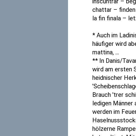
inscuntrar – be
chattar – finde
la fin finala – l
* Auch im Ladini
häufiger wird abe
mattina, ...
** In Danis/Tava
wird am ersten 
heidnischer Herk
'Scheibenschlage
Brauch 'trer sch
ledigen Männer 
werden im Feuer
Haselnussstocks
hölzerne Rampe