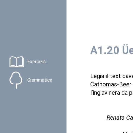
A1.20 Üe
Exercizis
Legia il text dav
Grammatica
Cathomas-Beer es
l’ingiavinera da
Renata Cat