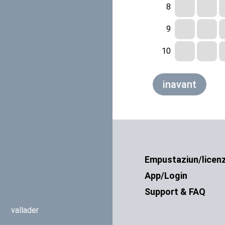
inavant
Empustaziun/licen
App/Login
Support & FAQ
vallader