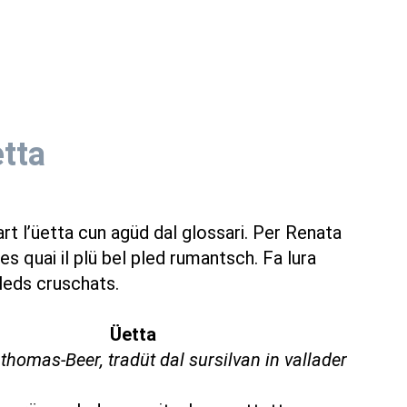
tta
art l’üetta cun agüd dal glossari. Per Renata
 quai il plü bel pled rumantsch. Fa lura
 pleds cruschats.
Üetta
homas-Beer, tradüt dal sursilvan in vallader