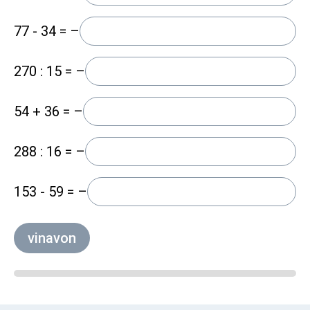
77 - 34 = –
270 : 15 = –
54 + 36 = –
288 : 16 = –
153 - 59 = –
vinavon