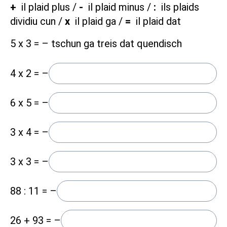
+
il plaid plus /
-
il plaid minus /
:
ils plaids
dividiu cun /
x
il plaid ga /
=
il plaid dat
5 x 3 = – tschun ga treis dat quendisch
4 x 2 = –
6 x 5 = –
3 x 4 = –
3 x 3 = –
88 : 11 = –
26 + 93 = –