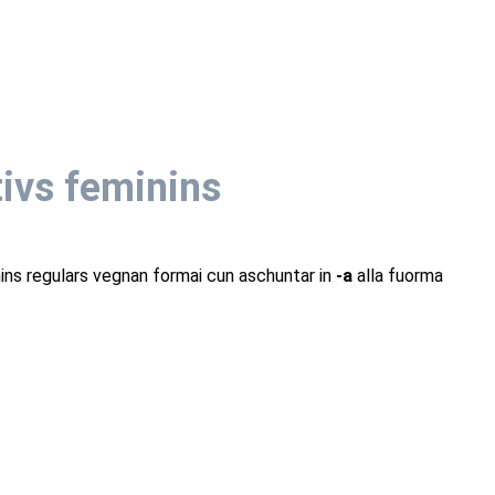
tivs feminins
nins regulars vegnan formai cun aschuntar in
-a
alla fuorma