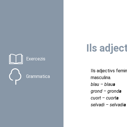
Ils adjec
Exercezis
Ils adjectivs femi
Grammatica
masculina.
blau – blau
a
grond – grond
a
cuort – cuort
a
selvadi – selvadi
a