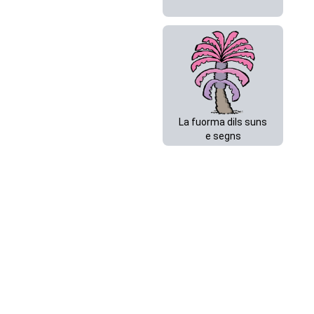
La fuorma dils suns
e segns