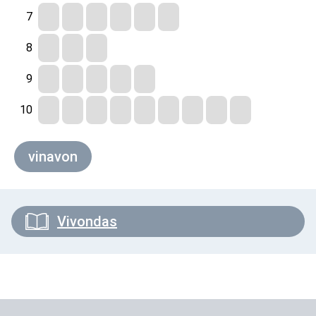
vinavon
Vivondas