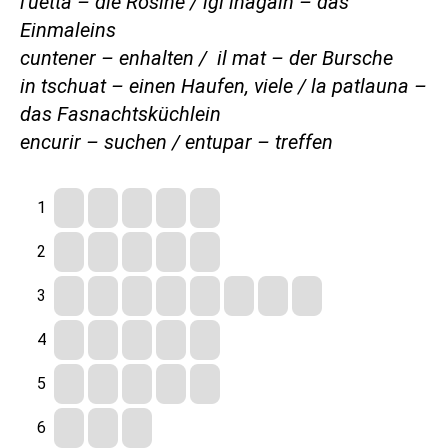
l'uetta – die Rosine / igl inagain – das
Einmaleins
cuntener – enhalten / il mat – der Bursche
in tschuat – einen Haufen, viele / la patlauna –
das Fasnachtsküchlein
encurir – suchen / entupar – treffen