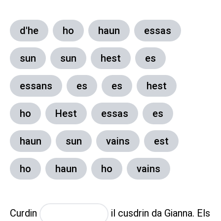
d'he
ho
haun
essas
sun
sun
hest
es
essans
es
es
hest
ho
Hest
essas
es
haun
sun
vains
est
ho
haun
ho
vains
Curdin
il cusdrin da Gianna. Els
placeholder