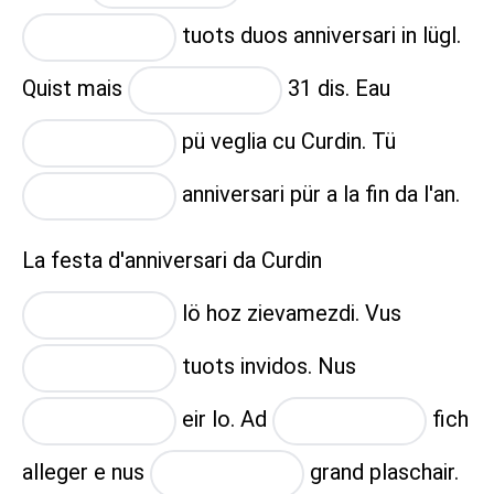
tuots duos anniversari in lügl.
placeholder
Quist mais
31 dis. Eau
placeholder
pü veglia cu Curdin. Tü
placeholder
anniversari pür a la fin da l'an.
placeholder
La festa d'anniversari da Curdin
lö hoz zievamezdi. Vus
placeholder
tuots invidos. Nus
placeholder
eir lo. Ad
fich
placeholder
placeholder
alleger e nus
grand plaschair.
placeholder