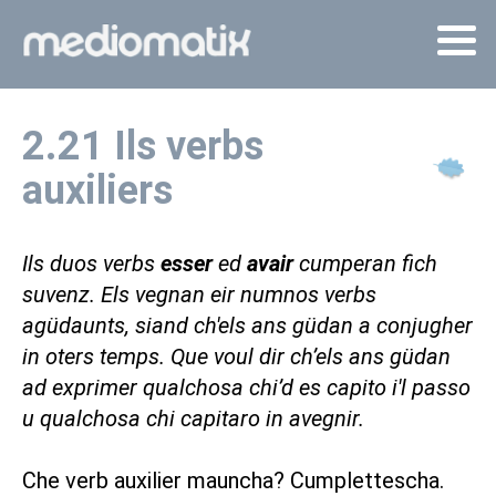
2.21 Ils verbs
auxiliers
Ils duos verbs
esser
ed
avair
cumperan fich
suvenz. Els vegnan eir numnos verbs
agüdaunts, siand ch'els ans güdan a conjugher
in oters temps. Que voul dir ch’els ans güdan
ad exprimer qualchosa chi’d es capito i'l passo
u qualchosa chi capitaro in avegnir.
Che verb auxilier mauncha? Cumplettescha.