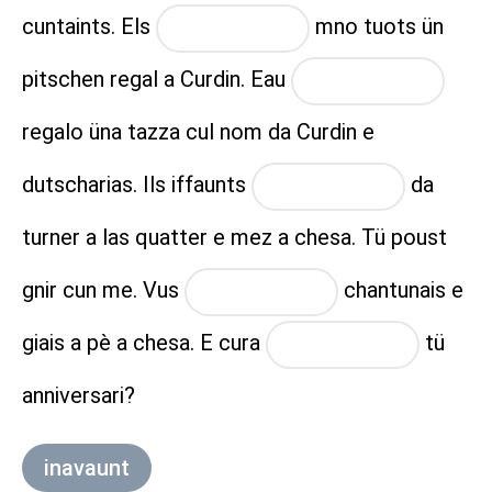
cuntaints. Els
mno tuots ün
placeholder
pitschen regal a Curdin. Eau
placeholder
regalo üna tazza cul nom da Curdin e
dutscharias. Ils iffaunts
da
placeholder
turner a las quatter e mez a chesa. Tü poust
gnir cun me. Vus
chantunais e
placeholder
giais a pè a chesa. E cura
tü
placeholder
anniversari?
inavaunt