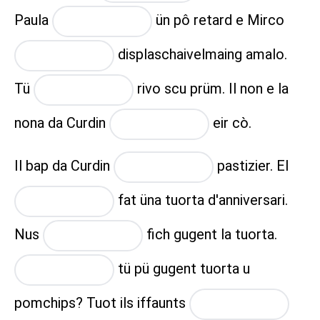
Paula
ün pô retard e Mirco
placeholder
displaschaivelmaing amalo.
placeholder
Tü
rivo scu prüm. Il non e la
placeholder
nona da Curdin
eir cò.
placeholder
Il bap da Curdin
pastizier. El
placeholder
fat üna tuorta d'anniversari.
placeholder
Nus
fich gugent la tuorta.
placeholder
tü pü gugent tuorta u
placeholder
pomchips? Tuot ils iffaunts
placeholder