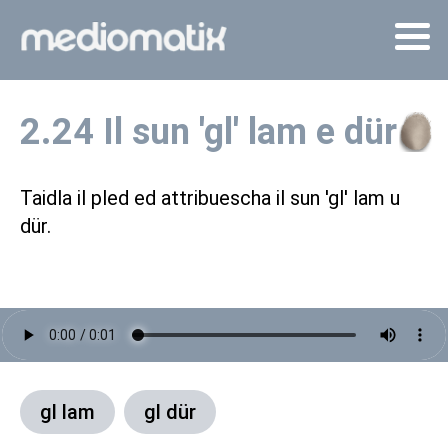
2.24 Il sun 'gl' lam e dür
Taidla il pled ed attribuescha il sun 'gl' lam u
dür.
gl lam
gl dür