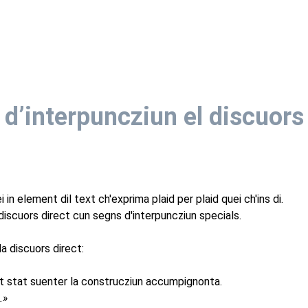
 d’interpuncziun el discuors
ei in element dil text ch'exprima plaid per plaid quei ch'ins di.
discuors direct cun segns d'interpuncziun specials.
da discuors direct:
ect stat suenter la construcziun accumpignonta.
.»