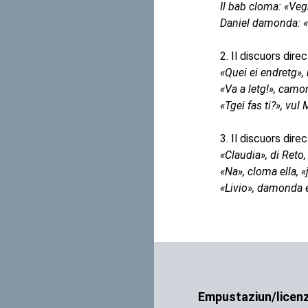
Il bab cloma: «Veg
Daniel damonda: «
2. Il discuors dir
«Quei ei endretg», 
«Va a letg!», cam
«Tgei fas ti?», vul
3. Il discuors dir
«Claudia», di Reto
«Na», cloma ella, 
«Livio», damonda e
Empustaziun/licen