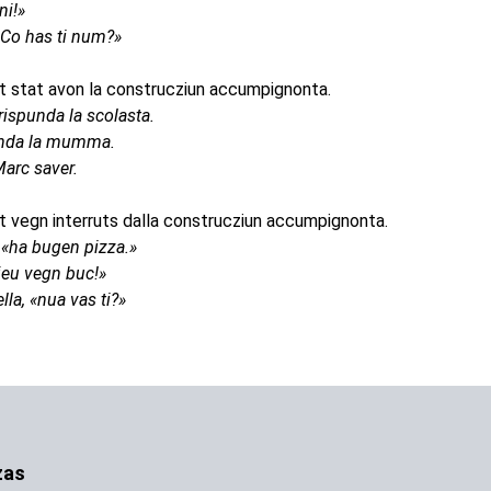
ni!»
Co has ti num?»
ect stat avon la construcziun accumpignonta.
rispunda la scolasta.
onda la mumma.
 Marc saver.
ect vegn interruts dalla construcziun accumpignonta.
, «ha bugen pizza.»
«jeu vegn buc!»
lla, «nua vas ti?»
zas