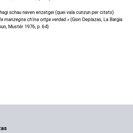
s hagi schau naven enzatgei (quei vala cunzun per citats).
ala manzegna ch'ina ortga verdad.»
(Gion Deplazas, La Bargia
ziun, Mustér 1976, p. 64)
zas