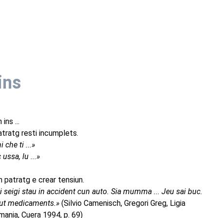
ins
ins ...
 patratg resti incumplets.
 che ti ...»
ussa, lu ...»
in patratg e crear tensiun.
ei seigi stau in accident cun auto. Sia mumma ... Jeu sai buc.
ut medicaments.»
(Silvio Camenisch, Gregori Greg, Ligia
nia, Cuera 1994, p. 69)