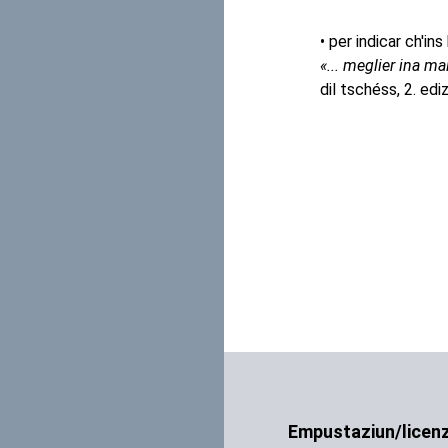
• per indicar ch'in
«... meglier ina m
dil tschéss, 2. edi
Empustaziun/licen