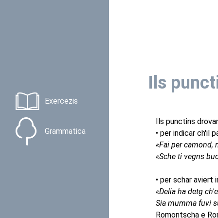
Ils punct
Exercezis
Ils punctins drovan 
Grammatica
• per indicar ch'il
«Fai per camond, ni
«Sche ti vegns buc 
• per schar aviert 
«Delia ha detg ch'
Sia mumma fuvi s
Romontscha e Roma