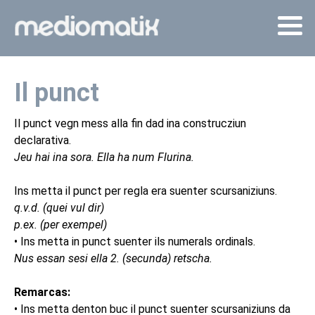
Il punct
Il punct vegn mess alla fin dad ina construcziun
declarativa.
Jeu hai ina sora. Ella ha num Flurina.
Ins metta il punct per regla era suenter scursaniziuns.
q.v.d. (quei vul dir)
p.ex. (per exempel)
• Ins metta in punct suenter ils numerals ordinals.
Nus essan sesi ella 2. (secunda) retscha.
Remarcas:
• Ins metta denton buc il punct suenter scursaniziuns da