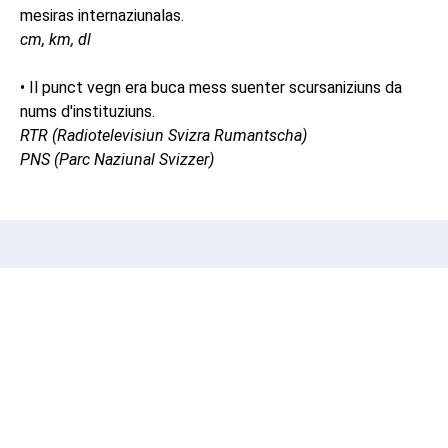
mesiras internaziunalas.
cm, km, dl
• Il punct vegn era buca mess suenter scursaniziuns da
nums d'instituziuns.
RTR (Radiotelevisiun Svizra Rumantscha)
PNS (Parc Naziunal Svizzer)