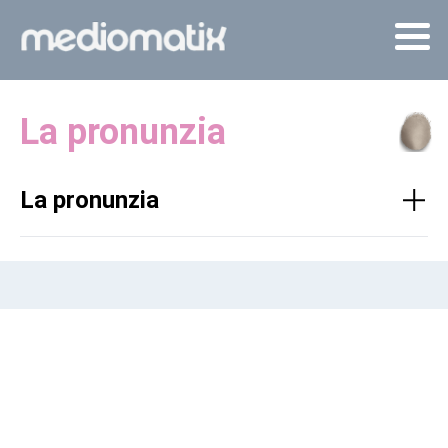
La pronunzia
La pronunzia
Ina gronda part dils bustabs vegn pronunziada sco quei
ch'els vegnan screts. Certas gruppas da bustabs sco
p.ex.
tsch
,
sch
,
tg
,
gi
,
ge
,
ci
,
ce
,
qu
,
gl
e
gn
ein suns
specials. En connex culla pronunzia dils vocals (vocals
aviarts e serrai, liungs e cuorts) e da gruppas da vocals
existan varietads regiunalas e localas el lungatg discurriu.
La pronunzia vegn tractada surtut ell'emprema classa cun
agid dalla fibla.