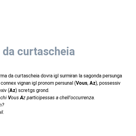
 da curtascheia
rma da curtascheia dovra igl surmiran la sagonda persunga
el connex vignan igl pronom persunal (
Vous
,
Az
), possessiv
exiv (
Az
) scretgs grond.
schi
V
ous
A
z participessas a chell'occurrenza.
m?
il.