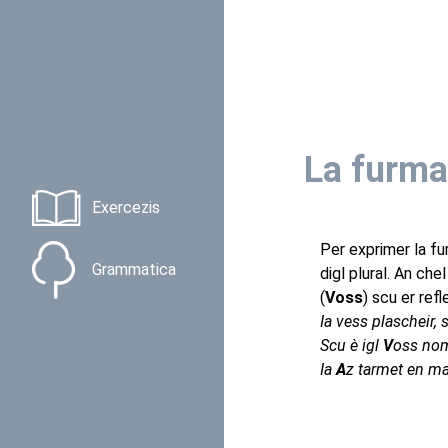
La furma
Exercezis
Per exprimer la fu
Grammatica
digl plural. An ch
(
Voss
) scu er refl
Ia vess plascheir, 
Scu è igl
V
oss no
Ia
A
z tarmet en ma