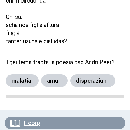
chi'm circuondan.
Chi sa,
scha nos figl s'aftüra
fingià
tanter uzuns e gialüdas?
Tgei tema tracta la poesia dad Andri Peer?
malatia
amur
disperaziun
Il corp