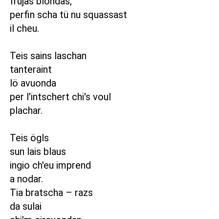
früjas blondas,
perfin scha tü nu squassast
il cheu.
Teis sains laschan
tanteraint
lö avuonda
per l'intschert chi's voul
plachar.
Teis ögls
sun lais blaus
ingio ch'eu imprend
a nodar.
Tia bratscha – razs
da sulai