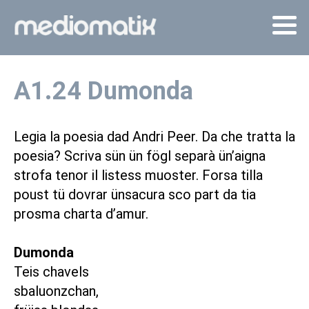
A1.24 Dumonda
Legia la poesia dad Andri Peer. Da che tratta la
poesia? Scriva sün ün fögl separà ün’aigna
strofa tenor il listess muoster. Forsa tilla
poust tü dovrar ünsacura sco part da tia
prosma charta d’amur.
Dumonda
Teis chavels
sbaluonzchan,