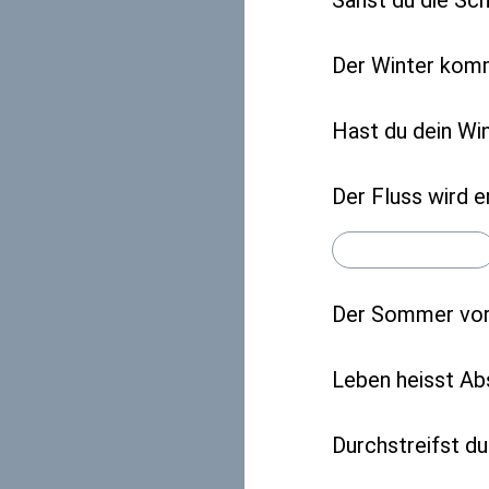
Der Winter komm
Hast du dein Wi
Der Fluss wird e
Der Sommer vo
Leben heisst A
Durchstreifst d