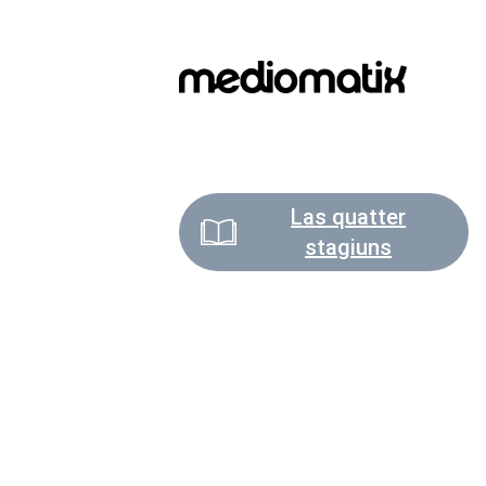
Las quatter
stagiuns