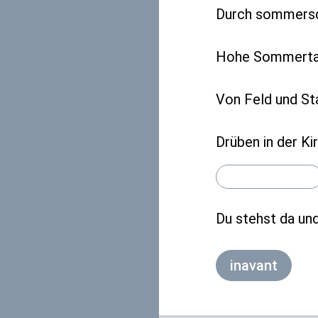
Durch sommers
Hohe Sommert
Von Feld und St
Drüben in der Ki
Du stehst da un
inavant