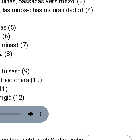
dulinas, passadas vers mezdi (3)
a, las muos-chas mouran dad ot (4)
nas (5)
 (6)
minast (7)
tà (8)
 tü sast (9)
l fraid gnarà (10)
11)
mgià (12)
hwalben nicht nach Süden ziehn