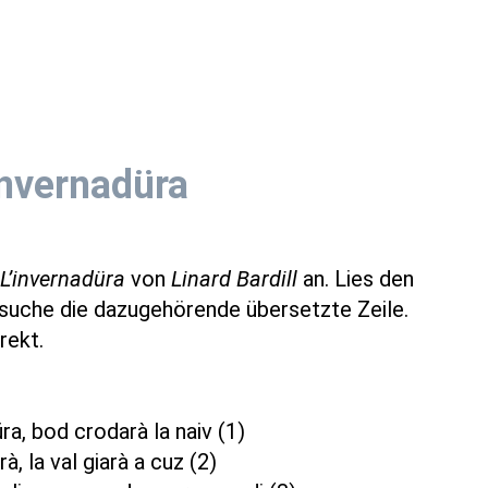
invernadüra
L’invernadüra
von
Linard Bardill
an. Lies den
 suche die dazugehörende übersetzte Zeile.
rekt.
ra, bod crodarà la naiv (1)
à, la val giarà a cuz (2)