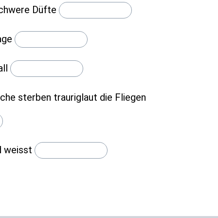
chwere Düfte
age
all
rche sterben trauriglaut die Fliegen
d weisst