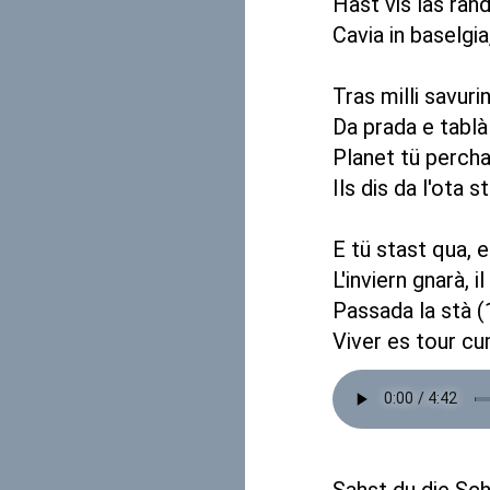
Hast vis las ran
Cavia in baselgi
Tras milli savuri
Da prada e tablà
Planet tü percha
Ils dis da l'ota s
E tü stast qua, e
L'inviern gnarà, i
Passada la stà (
Viver es tour cu
Sahst du die Sc