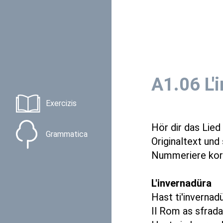
A1.06 L'
Exercizis
Hör dir das Lied
Grammatica
Originaltext und
Nummeriere kor
L'invernadüra
Hast ti'invernadü
Il Rom as sfradar