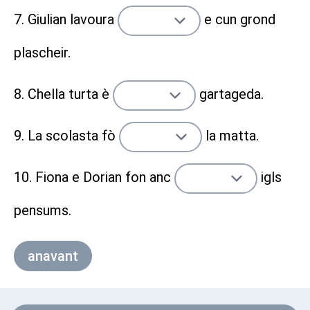
7. Giulian lavoura
e cun grond
plascheir.
8. Chella turta è
gartageda.
9. La scolasta fò
la matta.
10. Fiona e Dorian fon anc
igls
pensums.
anavant