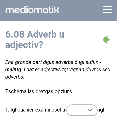
6.08 Adverb u
adjectiv?
Ena gronda part digls adverbs ò igl suffix -
maintg
. I dat er adjectivs tgi vignan duvros scu
adverbs.
Tscherna las dretgas opziuns.
1. Igl duanier examinescha
igl