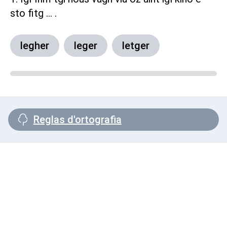
sto fitg ... .
legher
leger
letger
Reglas d'ortografia