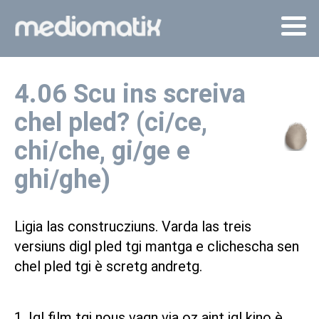
4.06 Scu ins screiva
chel pled? (ci/ce,
chi/che, gi/ge e
ghi/ghe)
Ligia las construcziuns. Varda las treis
versiuns digl pled tgi mantga e clichescha sen
chel pled tgi è scretg andretg.
1. Igl film tgi nous vagn via oz aint igl kino è