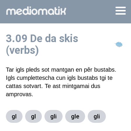
3.09 De da skis
(verbs)
Tar igls pleds sot mantgan en pêr bustabs.
Igls cumplettescha cun igls bustabs tgi te
cattas sotvart.
Te ast mintgamai dus
amprovas.
gl
gl
gli
gle
gli