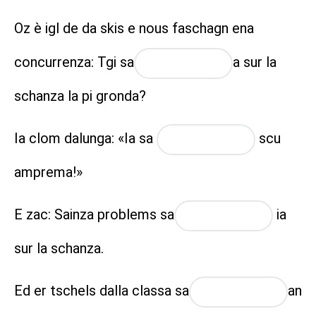
Oz è igl de da skis e nous faschagn ena
concurrenza: Tgi
sa
a
sur la
placeholder
schanza la pi gronda?
Ia clom dalunga: «Ia sa
scu
placeholder
amprema!»
E zac: Sainza problems
sa
ia
placeholder
sur la schanza.
Ed er tschels dalla classa
sa
an
placeholder