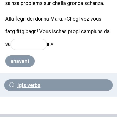
sainza problems sur chella gronda schanza.
Alla fegn dei donna Mara: «Chegl vez vous
fatg fitg bagn! Vous ischas propi campiuns da
sa
ir.»
placeholder
anavant
Igls verbs