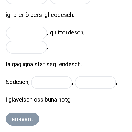
igl prer ò pers igl codesch.
,
quittordesch,
placeholder
,
placeholder
la gagligna stat segl endesch.
Sedesch,
,
,
placeholder
placeholder
i giaveisch oss buna notg.
anavant