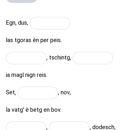
Egn, dus,
placeholder
las tgoras èn per peis.
,
tschintg,
placeholder
placeholder
ia magl nign reis.
Set,
,
nov,
placeholder
la vatg' è betg en bov.
,
,
dodesch,
placeholder
placeholder